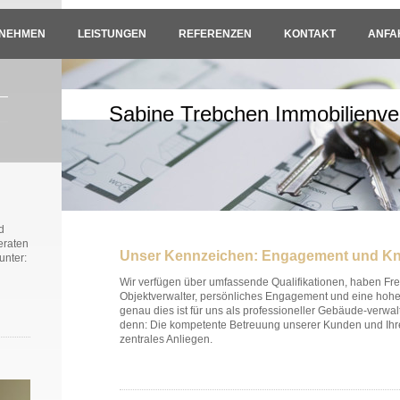
RNEHMEN
LEISTUNGEN
REFERENZEN
KONTAKT
ANFA
Sabine Trebchen Immobilienve
d
eraten
Unser Kennzeichen: Engagement und K
unter:
Wir verfügen über umfassende Qualifikationen, haben Freu
Objektverwalter, persönliches Engagement und eine ho
genau dies ist für uns als professioneller Gebäude-verwal
denn: Die kompetente Betreuung unserer Kunden und Ihre
zentrales Anliegen.