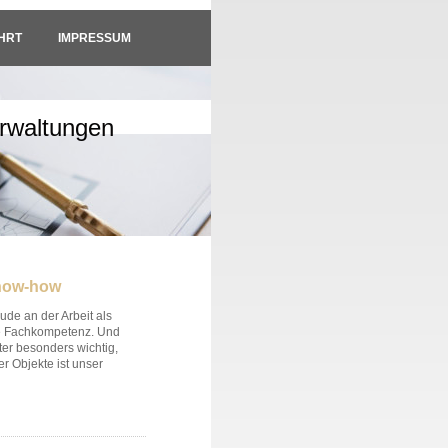
HRT
IMPRESSUM
rwaltungen
now-how
de an der Arbeit als
he Fachkompetenz. Und
ter besonders wichtig,
r Objekte ist unser